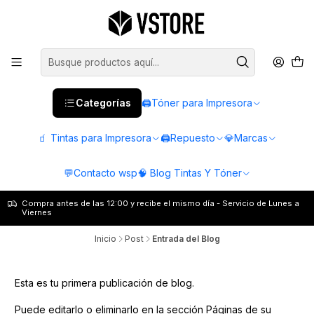
Categorías
🖨️Tóner para Impresora
🧃 Tintas para Impresora
🖨️Repuesto
💎Marcas
💬Contacto wsp
🧠 Blog Tintas Y Tóner
Compra antes de las 12:00 y recibe el mismo día - Servicio de Lunes a
Viernes
Inicio
Post
Entrada del Blog
Esta es tu primera publicación de blog.
Puede editarlo o eliminarlo en la sección Páginas de su